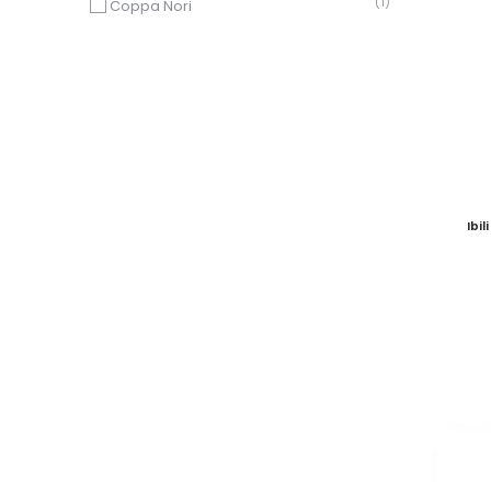
(1)
Coppa Nori
(3)
Dune
(3)
Emerge
(4)
La Scala
(1)
MetroChic blanc
(1)
NEWPORT
(2)
OPTIMA
(1)
Officina 1825
(3)
Sedona
Ibi
(2)
Stella Hotel
(15)
Stonecast
(3)
Universal