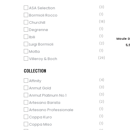
(3)
ASA Selection
(1)
Bormioli Rocco
(18)
Churchill
(1)
Degrenne
(1)
Ibili
Moule D
(2)
Luigi Bormioli
5,
(1)
Motta
(29)
Villeroy & Boch
(1)
de Buyer
COLLECTION
(4)
Affinity
(3)
Anmut Gold
(3)
Anmut Platinum No.1
(2)
Artesano Barista
(1)
Artesano Professionale
(1)
Coppa Kuro
(1)
Coppa Miso