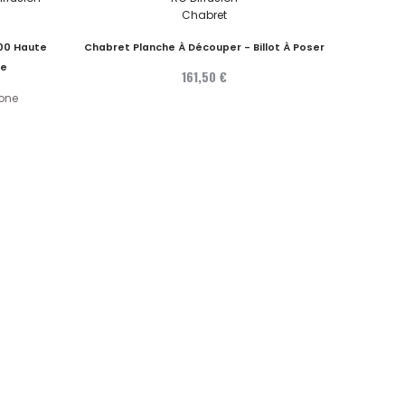
Chabret
500 Haute
Chabret Planche À Découper - Billot À Poser
he
161,50 €
cone