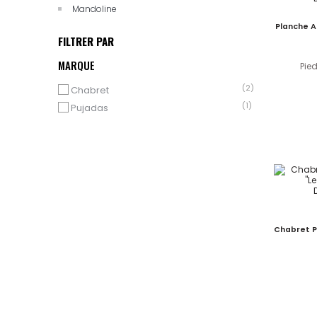
Mandoline
Planche A
FILTRER PAR
MARQUE
Pie
(2)
Chabret
(1)
Pujadas
Chabret P