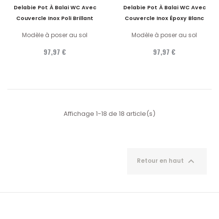
Delabie Pot À Balai WC Avec
Delabie Pot À Balai WC Avec
Couvercle Inox Poli Brillant
Couvercle Inox Époxy Blanc
Modèle à poser au sol
Modèle à poser au sol
97,97 €
97,97 €
Affichage 1-18 de 18 article(s)

Retour en haut