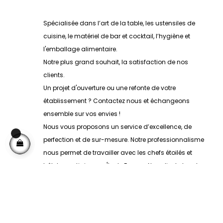
Spécialisée dans l’art de la table, les ustensiles de
cuisine, le matériel de bar et cocktail, l’hygiène et
l'emballage alimentaire.
Notre plus grand souhait, la satisfaction de nos
clients.
Un projet d'ouverture ou une refonte de votre
établissement ? Contactez nous et échangeons
ensemble sur vos envies !
Nous vous proposons un service d’excellence, de
perfection et de sur-mesure. Notre professionnalisme
nous permet de travailler avec les chefs étoilés et
hôtels prestigieux en Île de France. Nos clients les plus
exigeants nous font confiance.