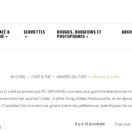
AFÉ &
SERVIETTES
BOUGIES, BOUGEOIRS ET
ARCH
HÉ
PHOTOPHORES
MOULINS À CAFÉ
ACCUEIL
CAFÉ & THÉ
UNIVERS DU CAFÉ
Moulins à café
ns à café proposés par RC DIFFUSION couvrent une gamme étendue de mo
ssements tels que les Cafés , Coffee Shop, Hôtels, Restaurants, et les épice
é. Capables de moudre vos grains selon les préférences spécifiques de vo
Il y a 13 produits.
Trier par: