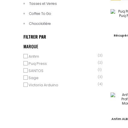
Tasses et Verres
Coffee To Go
Chocolatière
FILTRER PAR
Récupér
MARQUE
(3)
Anfim
(2)
Puq Press
(1)
SANTOS
(3)
Sage
(4)
Victoria Arduino
Anfim ALB