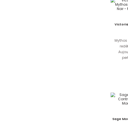
Victori
Mythos 
redéf
Aujou
per
Sage Mou