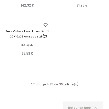
142,32 €
81,25 €
Sacs Cabas Avec Anses Kraft
20+10X29 cm Lot de 250
80 G/M2
65,58 €
Affichage 1-35 de 35 article(s)

Retour en haut