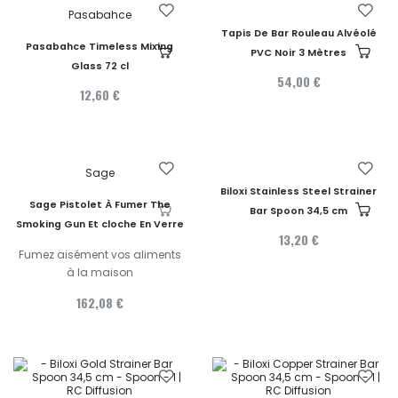
Pasabahce
Tapis De Bar Rouleau Alvéolé
Pasabahce Timeless Mixing
PVC Noir 3 Mètres
Glass 72 cl
54,00 €
12,60 €
Sage
Biloxi Stainless Steel Strainer
Sage Pistolet À Fumer The
Bar Spoon 34,5 cm
Smoking Gun Et cloche En Verre
13,20 €
Fumez aisément vos aliments
à la maison
162,08 €