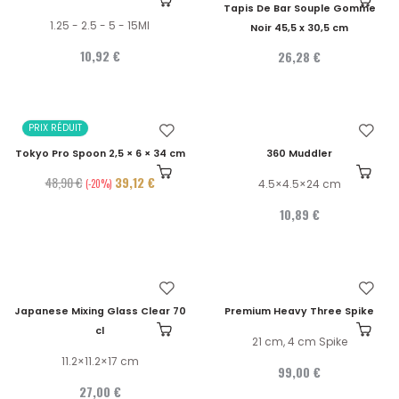
Tapis De Bar Souple Gomme
1.25 - 2.5 - 5 - 15Ml
Noir 45,5 x 30,5 cm
10,92 €
26,28 €
PRIX RÉDUIT
Tokyo Pro Spoon 2,5 × 6 × 34 cm
360 Muddler
48,90 €
39,12 €
-20%
4.5×4.5×24 cm
10,89 €
Japanese Mixing Glass Clear 70
Premium Heavy Three Spike
cl
21 cm, 4 cm Spike
11.2×11.2×17 cm
99,00 €
27,00 €