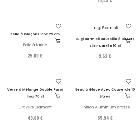
15,48 €
Luigi Bormioli
Pelle à Glaçons Inox 29 cm
Luigi Bormioli Bouteille à Bitters
Pelle à farine
Elixir Carrée 10 cl
25,80 €
9,62 €
Verre à Mélange Double Paroi
Seau à Glace Avec Couvercle 10
Inox 70 cl
Litres
Gravure Diamant
Finition Aluminium brossé
49,80 €
65,94 €