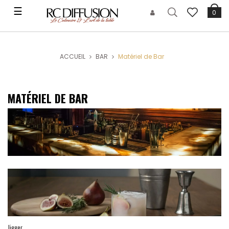
Basculer
☰
0
la
navigation
ACCUEIL
BAR
Matériel de Bar
MATÉRIEL DE BAR
Jigger