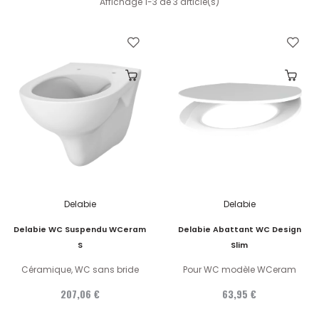
Affichage 1-3 de 3 article(s)
Delabie
Delabie
Delabie WC Suspendu WCeram
Delabie Abattant WC Design
S
Slim
Céramique, WC sans bride
Pour WC modèle WCeram
207,06 €
63,95 €