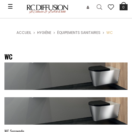
Basculer
☰
0
la
navigation
ACCUEIL
HYGIÈNE
ÉQUIPEMENTS SANITAIRES
WC
WC
WC Suspendu