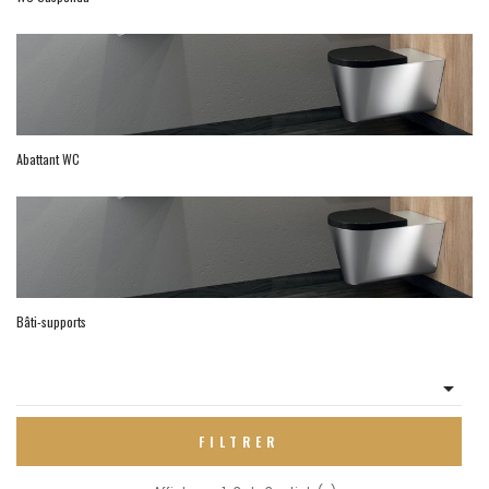
Abattant WC
Bâti-supports

FILTRER