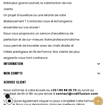
Notre plus grand souhait, la satisfaction de nos
clients.
Un projet d'ouverture ou une refonte de votre
établissement ? Contactez nous et échangeons
ensemble sur vos envies !
Nous vous proposons un service d’excellence, de
perfection et de sur-mesure. Notre professionnalisme
nous permet de travailler avec les chefs étoilés et
hôtels prestigieux en Île de France. Nos clients les plus
exigeants nous font confiance.
INFORMATION

MON COMPTE

SERVICE CLIENT
Nous sommes à votre écoute au
+33 1 80 88 25 70
du lundi au
vendredi de 9h à 18h ou par email à
contact@rcdiffusion.com
.
Vous pouvez également
cliquer ici pour compléter notre formulaire
en ligne.
Nous vous répondrons dans les meilleurs délais.