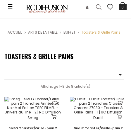
Basculer
☰
0
la
navigation
ACCUEIL
ARTS DE LA TABLE
BUFFET
Toasters & Grille Pains
TOASTERS & GRILLE PAINS

Affichage 1-8 de 8 article(s)
Smeg
Dualit
SMEG Toaster/Grille-pain 2
Dualit Toaster/Grille-pain 2